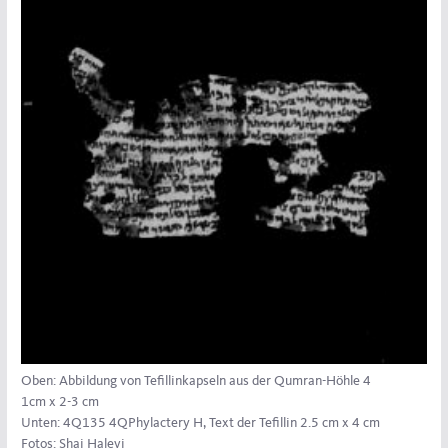
Oben: Abbildung von Tefillinkapseln aus der Qumran-Höhle 4
1cm x 2-3 cm
Unten: 4Q135 4QPhylactery H, Text der Tefillin 2.5 cm x 4 cm
Fotos: Shai Halevi