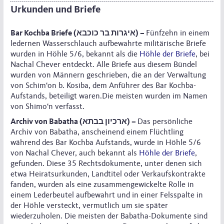
Urkunden und Briefe
Bar Kochba Briefe (איגרות בר כוכבא) –
Fünfzehn in einem
ledernen Wasserschlauch aufbewahrte militärische Briefe
wurden in Höhle 5/6, bekannt als die
Höhle der Briefe
, bei
Nachal Chever entdeckt. Alle Briefe aus diesem Bündel
wurden von Männern geschrieben, die an der Verwaltung
von Schim‘on b. Kosiba, dem Anführer des Bar Kochba-
Aufstands, beteiligt waren.Die meisten wurden im Namen
von Shimo‘n verfasst.
Archiv von Babatha (ארכיון בבתא) –
Das persönliche
Archiv von Babatha, anscheinend einem Flüchtling
während des Bar Kochba Aufstands, wurde in Höhle 5/6
von Nachal Chever, auch bekannt als
Höhle der Briefe
,
gefunden. Diese 35 Rechtsdokumente, unter denen sich
etwa Heiratsurkunden, Landtitel oder Verkaufskontrakte
fanden, wurden als eine zusammengewickelte Rolle in
einem Lederbeutel aufbewahrt und in einer Felsspalte in
der Höhle versteckt, vermutlich um sie später
wiederzuholen. Die meisten der Babatha-Dokumente sind