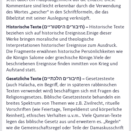
setzt dabei ein Hauptaugenmerk auf die Endzeit. Diese
Kommentare sind leicht erkennbar durch die Verwendung
des Wortes „pescher“ in den Schriftformeln, die das
Bibelzitat mit seiner Auslegung verknüpft.
Historische Texte (חיבורים היסטוריים) –
Historische Texte
beziehen sich auf historische Ereignisse.Einige dieser
Werke bringen moralische und theologische
Interpretationen historischer Ereignisse zum Ausdruck.
Die Fragmente erwähnen historische Persönlichkeiten wie
die Königin Salome oder griechische Könige.Viele der
beschriebenen Ereignisse finden inmitten von Krieg und
Aufstand statt.
Gesetzliche Texte (חיבורים הלכתיים) –
Gesetzestexte
(auch Halacha, ein Begriff, der in späteren rabbinischen
Texten verwendet wird) beschäftigen sich mit Fragen des
Religionsgesetzes. Biblische Gesetzestexte behandeln ein
breites Spektrum von Themen wie z.B. Zivilrecht, rituelle
Vorschriften (wie Feiertage, Tempeldienst und körperliche
Reinheit), ethisches Verhalten u.v.m.. Viele Qumran-Texte
legen das biblische Gesetz aus und erweitern es. „Regeln“
wie die Gemeinschaftsregel oder Teile der Damaskusschrift