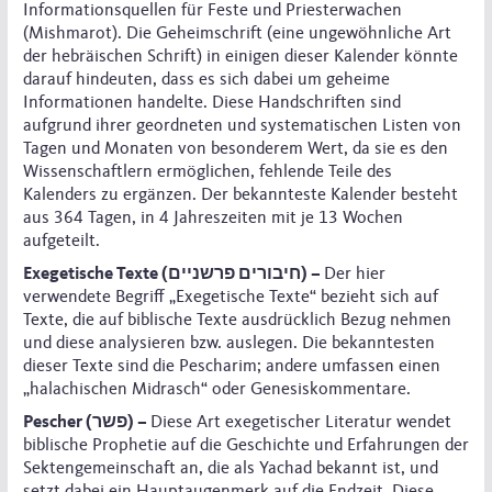
Informationsquellen für Feste und Priesterwachen
(Mishmarot). Die Geheimschrift (eine ungewöhnliche Art
der hebräischen Schrift) in einigen dieser Kalender könnte
darauf hindeuten, dass es sich dabei um geheime
Informationen handelte. Diese Handschriften sind
aufgrund ihrer geordneten und systematischen Listen von
Tagen und Monaten von besonderem Wert, da sie es den
Wissenschaftlern ermöglichen, fehlende Teile des
Kalenders zu ergänzen. Der bekannteste Kalender besteht
aus 364 Tagen, in 4 Jahreszeiten mit je 13 Wochen
aufgeteilt.
Exegetische Texte (חיבורים פרשניים) –
Der hier
verwendete Begriff „Exegetische Texte“ bezieht sich auf
Texte, die auf biblische Texte ausdrücklich Bezug nehmen
und diese analysieren bzw. auslegen. Die bekanntesten
dieser Texte sind die Pescharim; andere umfassen einen
„halachischen Midrasch“ oder Genesiskommentare.
Pescher (פשר) –
Diese Art exegetischer Literatur wendet
biblische Prophetie auf die Geschichte und Erfahrungen der
Sektengemeinschaft an, die als Yachad bekannt ist, und