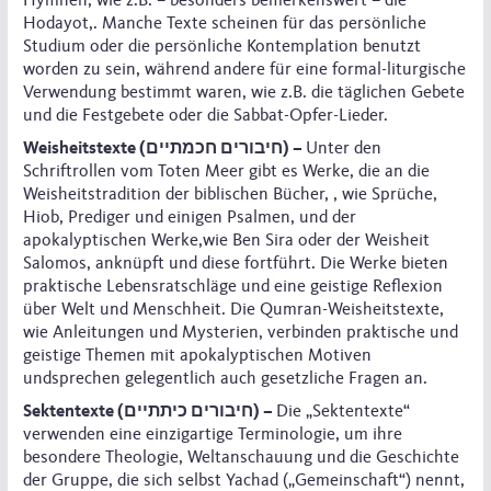
Hymnen, wie z.B. – besonders bemerkenswert – die
Hodayot,. Manche Texte scheinen für das persönliche
Studium oder die persönliche Kontemplation benutzt
worden zu sein, während andere für eine formal-liturgische
Verwendung bestimmt waren, wie z.B. die täglichen Gebete
und die Festgebete oder die Sabbat-Opfer-Lieder.
Weisheitstexte (חיבורים חכמתיים) –
Unter den
Schriftrollen vom Toten Meer gibt es Werke, die an die
Weisheitstradition der biblischen Bücher, , wie Sprüche,
Hiob, Prediger und einigen Psalmen, und der
apokalyptischen Werke,wie Ben Sira oder der Weisheit
Salomos, anknüpft und diese fortführt. Die Werke bieten
praktische Lebensratschläge und eine geistige Reflexion
über Welt und Menschheit. Die Qumran-Weisheitstexte,
wie Anleitungen und Mysterien, verbinden praktische und
geistige Themen mit apokalyptischen Motiven
undsprechen gelegentlich auch gesetzliche Fragen an.
Sektentexte (חיבורים כיתתיים) –
Die „Sektentexte“
verwenden eine einzigartige Terminologie, um ihre
besondere Theologie, Weltanschauung und die Geschichte
der Gruppe, die sich selbst Yachad („Gemeinschaft“) nennt,