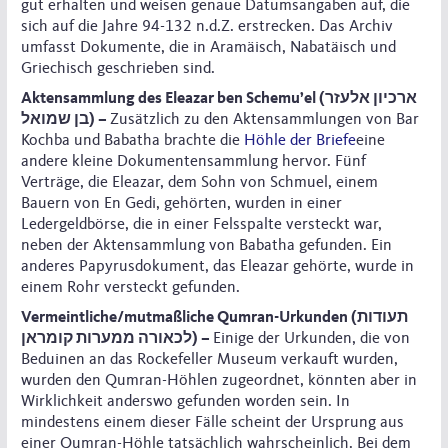
gut erhalten und weisen genaue Datumsangaben auf, die
sich auf die Jahre 94-132 n.d.Z. erstrecken. Das Archiv
umfasst Dokumente, die in Aramäisch, Nabatäisch und
Griechisch geschrieben sind.
Aktensammlung des Eleazar ben Schemu’el (ארכיון אלעזר
בן שמואל) –
Zusätzlich zu den Aktensammlungen von Bar
Kochba und Babatha brachte die
Höhle der Briefe
eine
andere kleine Dokumentensammlung hervor. Fünf
Verträge, die Eleazar, dem Sohn von Schmuel, einem
Bauern von En Gedi, gehörten, wurden in einer
Ledergeldbörse, die in einer Felsspalte versteckt war,
neben der Aktensammlung von Babatha gefunden. Ein
anderes Papyrusdokument, das Eleazar gehörte, wurde in
einem Rohr versteckt gefunden.
Vermeintliche/mutmaßliche Qumran-Urkunden (תעודות
לכאורה ממערות קומראן) –
Einige der Urkunden, die von
Beduinen an das Rockefeller Museum verkauft wurden,
wurden den Qumran-Höhlen zugeordnet, könnten aber in
Wirklichkeit anderswo gefunden worden sein. In
mindestens einem dieser Fälle scheint der Ursprung aus
einer Qumran-Höhle tatsächlich wahrscheinlich. Bei dem