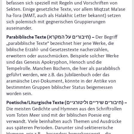
befassen sich speziell mit Regeln und Vorschriften von
Sekten. Einige gesetzliche Texte, vor allem Miqtzat Ma‘ase
ha-Tora (MMT, auch als Halakhic Letter bekannt) setzen
sich polemisch mit gegnerischen Gruppierungen
auseinander.
Parabiblische Texte (חיבורים על המקרא) –
Der Begriff
„parabiblische Texte“ bezeichnet hier jene Werke, die
biblische Erzähl- und Gesetzestexte nacherzählen,
erweitern oder ausschmücken. Beispiele solcher Werke
sind das Genesis Apokryphon, Henoch und die
Tempelrolle. Manchen Büchern, die hier als parabiblisch
geführt werden, wie z.B. das Jubiläenbuch oder das
aramäische Levi-Dokument, könnte in der Antike von
bestimmten Gruppen biblischer Status beigemessen
worden sein.
Poetische/Liturgische Texte (חיבורים שיריים וליטורגיים) –
Die meisten Gedichte und Hymnen aus den Schriftrollen
vom Toten Meer sind mit der biblischen Poesie eng
verwandt. Viele beinhalten auch Themen und Ausdrücke
aus späteren Perioden. Darunter sind sektiererische