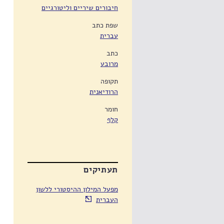
חיבורים שיריים וליטורגיים
שפת כתב
עברית
כתב
מרובע
תקופה
הרודיאנית
חומר
קלף
תעתיקים
‬‬העברית