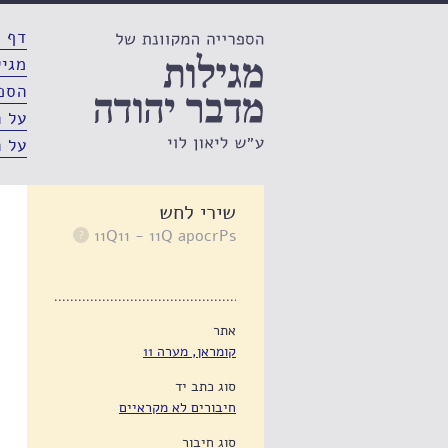
דף 
מגיל
הספר
על ה
על ה
שירי לחש
11Q11 - 11Q apocrPs
אתר
קומראן, מערה 11
סוג כתב יד
חיבורים לא מקראיים
סוג חיבור