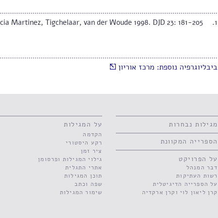
cia Martinez, Tigchelaar, van der Woude 1998. DJD 23: 181-205.
ביבליוגרפיה נוספת: מרכז אוריון
מגילות נבחרות
על המגילות
הקדמה
הספרייה המקוונת
רקע היסטורי
ציר זמן
על הפרויקט
גילוי המגילות ופרסומן
דבר המנהל
אתרי התגלית
רשות העתיקות
תוכן המגילות
על הספרייה הדיגיטלית
שפה וכתב
קרן ליאון לוי וקרן ארקדיה
שימור המגילות