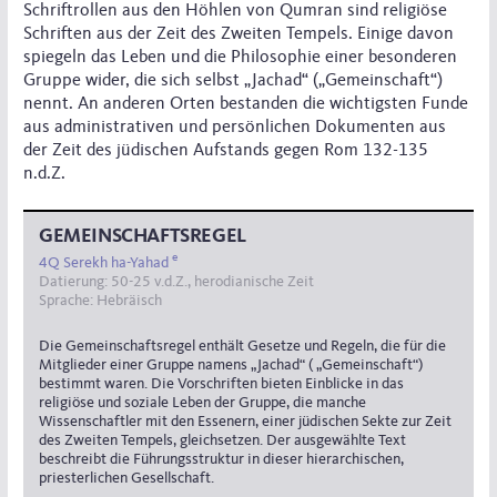
Schriftrollen aus den Höhlen von Qumran sind religiöse
Schriften aus der Zeit des Zweiten Tempels. Einige davon
spiegeln das Leben und die Philosophie einer besonderen
Gruppe wider, die sich selbst „Jachad“ („Gemeinschaft“)
nennt. An anderen Orten bestanden die wichtigsten Funde
aus administrativen und persönlichen Dokumenten aus
der Zeit des jüdischen Aufstands gegen Rom 132-135
n.d.Z.
GEMEINSCHAFTSREGEL
e
4Q Serekh ha-Yahad
Datierung: 50-25 v.d.Z., herodianische Zeit
Sprache: Hebräisch
Die Gemeinschaftsregel enthält Gesetze und Regeln, die für die
Mitglieder einer Gruppe namens „Jachad“ ( „Gemeinschaft“)
bestimmt waren. Die Vorschriften bieten Einblicke in das
religiöse und soziale Leben der Gruppe, die manche
Wissenschaftler mit den Essenern, einer jüdischen Sekte zur Zeit
des Zweiten Tempels, gleichsetzen. Der ausgewählte Text
beschreibt die Führungsstruktur in dieser hierarchischen,
priesterlichen Gesellschaft.