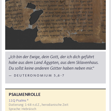
„Ich bin der Ewige, dein Gott, der ich dich geführt
habe aus dem Land Ägypten, aus dem Sklavenhaus.
Du sollst keine anderen Götter haben neben mir.“
— DEUTERONOMIUM 5,6-7
PSALMENROLLE
a
11Q Psalms
Datierung: 1-68 n.d.Z.,
herodianische Zeit
Sprache: Hebräisch