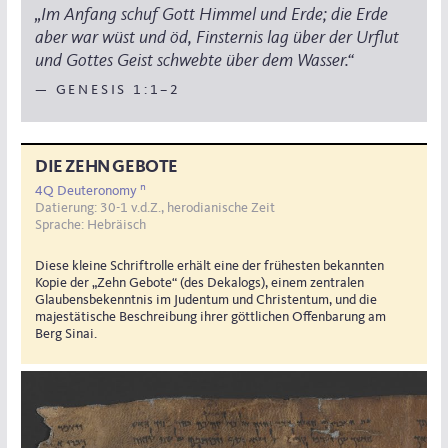
„Im Anfang schuf Gott Himmel und Erde; die Erde
aber war wüst und öd, Finsternis lag über der Urflut
und Gottes Geist schwebte über dem Wasser.“
— GENESIS 1:1–2
DIE ZEHN GEBOTE
n
4Q Deuteronomy
Datierung: 30-1 v.d.Z., herodianische Zeit
Sprache: Hebräisch
Diese kleine Schriftrolle erhält eine der frühesten bekannten
Kopie der „Zehn Gebote“ (des Dekalogs), einem zentralen
Glaubensbekenntnis im Judentum und Christentum, und die
majestätische Beschreibung ihrer göttlichen Offenbarung am
Berg Sinai.