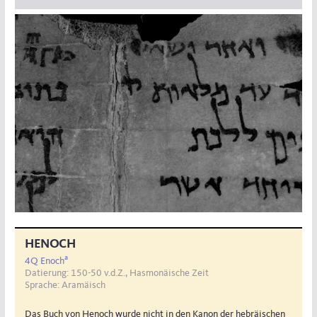
HENOCH
a
4Q Enoch
Datierung: 150-50 v.d.Z., Hasmonäische Zeit
Sprache: Aramäisch
Das Buch von Henoch wurde nicht in den Kanon der hebräischen